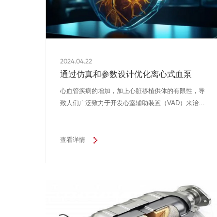
2024.04.22
通过仿真和参数设计优化离心式血泵
心血管疾病的增加，加上心脏移植供体的有限性，导
致人们广泛致力于开发心室辅助装置（VAD）来治疗
心脏病。在大多数情况下，这些泵帮助心室将血液输
送到患者的身体。然而，设备的可靠性和机械性血液
损伤在临床应用中仍然存在严重挑战，限制了其潜
查看详情
力。这就是计算流体动力学（CFD）已成为设计和预
测心血管设备性能的基本技术的原因之一。美国食品
药品监督管理局（FDA）的血泵设计是该领域的一个
关键发展。它是测试和验证这些医疗设备设计中使用
的CFD模型的基准。