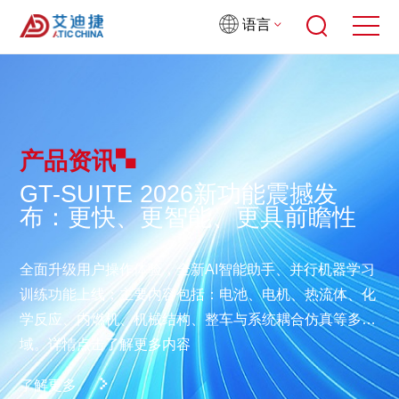
语言
产品资讯
GT-SUITE 2026新功能震撼发
布：更快、更智能、更具前瞻性
全面升级用户操作体验，全新AI智能助手、并行机器学习
训练功能上线；主要内容包括：电池、电机、热流体、化
学反应、内燃机、机械结构、整车与系统耦合仿真等多领
域。详情点击了解更多内容
了解更多