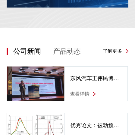
公司新闻
产品动态
了解更多
东风汽车王伟民博
士：虚拟仿真助力高
性能、低成本的新能
查看详情
源车热管理系统开发
优秀论文：被动预燃
室氢射流点火发动机