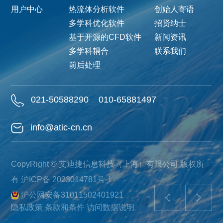
用户中心
热流体分析软件
创始人寄语
多学科优化软件
招贤纳士
基于开源的CFD软件
新闻资讯
多学科耦合
联系我们
前后处理
021-50588290
010-65881497
info@atic-cn.cn
CopyRight © 艾迪捷信息科技（上海）有限公司 版权所
有
沪ICP备 2023014781号-1
沪公网安备31011502401921
隐私政策
条款和条件
访问数据说明