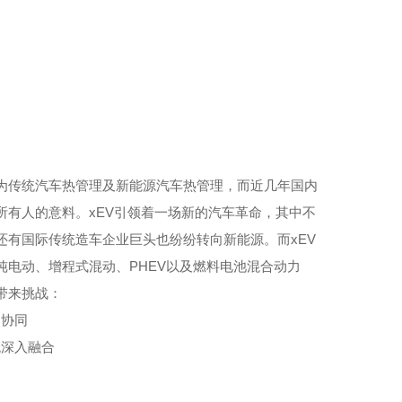
为传统汽车热管理及新能源汽车热管理，而近几年国内
所有人的意料。xEV引领着一场新的汽车革命，其中不
还有国际传统造车企业巨头也纷纷转向新能源。而xEV
纯电动、增程式混动、PHEV以及燃料电池混合动力
带来挑战：
的协同
统深入融合
响