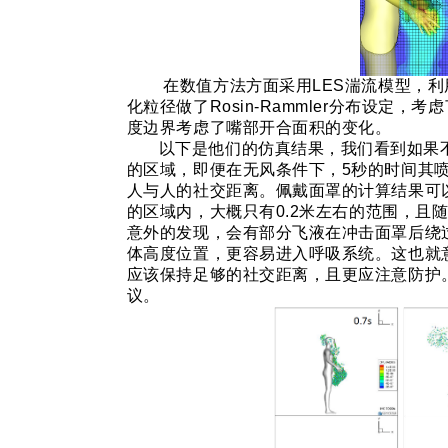
在数值方法方面采用
LES
湍流模型，利
化粒径做了
Rosin-Rammler
分布设定，考虑
度边界考虑了嘴部开合面积的变化。
以下是他们的仿真结果，我们看到如果
的区域，即便在无风条件下，
5秒
的时间其
人与人的社交距离。佩戴面罩的计算结果可
的区域内，大概只有
0.2米
左右的范围，且
意外的发现，会有部分飞液在冲击面罩后绕
体高度位置，更容易进入呼吸系统。这也就
应该保持足够的社交距离，且更应注意防护
议。