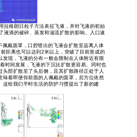
用拉格朗日粒子方法表征飞液，并对飞液的初始
了液滴的破碎、蒸发和湍流扩散的影响。
入口速
不佩戴面罩，口腔喷出的飞液会扩散至远离人体
喷射距离也可以达到
2
米以上，突破了目前形成的
以发现，飞液的分布一般会限制在人体附近有限
随着时间发展，飞液的下沉比扩散更容易。同时也
过头部扩散至了头后侧，且其扩散路径正处于人
意味着即便你前面的人佩戴的面罩，后方位依然
。这给我们平时生活的防护习惯提出了新的建