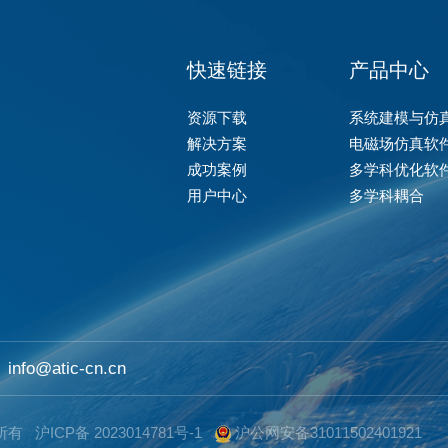
快速链接
产品中心
资源下载
系统建模与仿
解决方案
电磁场仿真软
成功案例
多学科优化软
用户中心
多学科耦合
info@atic-cn.cn
权所有
沪ICP备 2023014781号-1
沪公网安备31011502401921