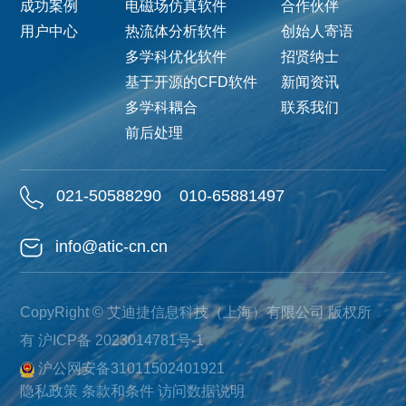
成功案例
电磁场仿真软件
合作伙伴
用户中心
热流体分析软件
创始人寄语
多学科优化软件
招贤纳士
基于开源的CFD软件
新闻资讯
多学科耦合
联系我们
前后处理
021-50588290
010-65881497
info@atic-cn.cn
CopyRight © 艾迪捷信息科技（上海）有限公司 版权所
有
沪ICP备 2023014781号-1
沪公网安备31011502401921
隐私政策
条款和条件
访问数据说明