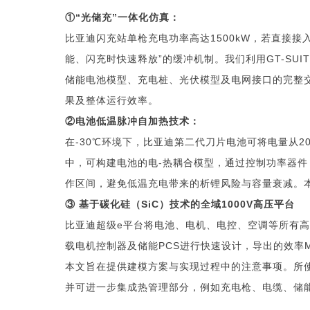
①“光储充”一体化仿真：
比亚迪闪充站单枪充电功率高达1500kW，若直接
能、闪充时快速释放”的缓冲机制。我们利用GT-SUI
储能电池模型、充电桩、光伏模型及电网接口的完整
果及整体运行效率。
②电池低温脉冲自加热技术：
在-30℃环境下，比亚迪第二代刀片电池可将电量从2
中，可构建电池的电-热耦合模型，通过控制功率器件
作区间，避免低温充电带来的析锂风险与容量衰减。
③ 基于碳化硅（SiC）技术的全域1000V高压平台
比亚迪超级e平台将电池、电机、电控、空调等所有高压部件
载电机控制器及储能PCS进行快速设计，导出的效率
本文旨在提供建模方案与实现过程中的注意事项。所
并可进一步集成热管理部分，例如充电枪、电缆、储