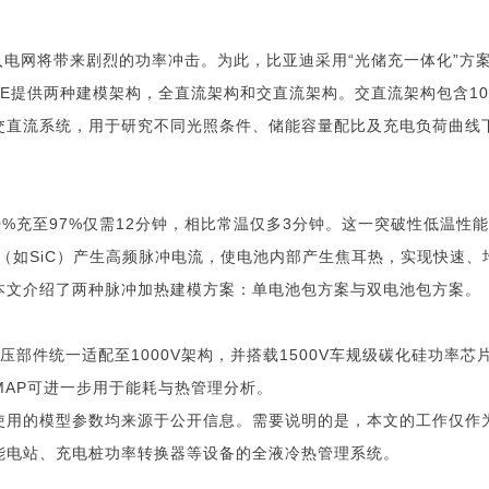
接入电网将带来剧烈的功率冲击。为此，比亚迪采用“光储充一体化”方
TE提供两种建模架构，全直流架构和交直流架构。交直流架构包含10
交直流系统，用于研究不同光照条件、储能容量配比及充电负荷曲线
0%充至97%仅需12分钟，相比常温仅多3分钟。这一突破性低温
（如SiC）产生高频脉冲电流，使电池内部产生焦耳热，实现快速
本文介绍了两种脉冲加热建模方案：单电池包方案与双电池包方案。
统一适配至1000V架构，并搭载1500V车规级碳化硅功率芯片。本文
MAP可进一步用于能耗与热管理分析。
使用的模型参数均来源于公开信息。需要说明的是，本文的工作仅作
能电站、充电桩功率转换器等设备的全液冷热管理系统。