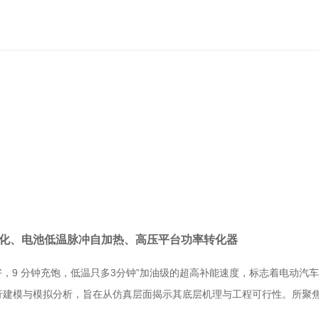
体化、电池低温脉冲自加热、高压平台功率转化器
分钟充好，9 分钟充饱，低温只多3分钟”加油级的超高补能速度，标志着电动汽车
行建模与模拟分析，旨在从仿真层面揭示其底层机理与工程可行性。所聚焦