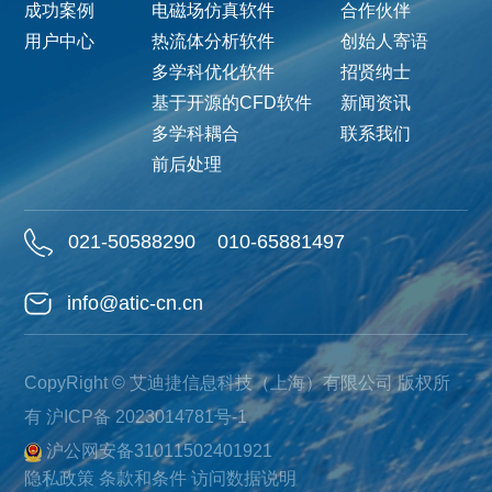
成功案例
电磁场仿真软件
合作伙伴
用户中心
热流体分析软件
创始人寄语
多学科优化软件
招贤纳士
基于开源的CFD软件
新闻资讯
多学科耦合
联系我们
前后处理
021-50588290
010-65881497
info@atic-cn.cn
CopyRight © 艾迪捷信息科技（上海）有限公司 版权所
有
沪ICP备 2023014781号-1
沪公网安备31011502401921
隐私政策
条款和条件
访问数据说明