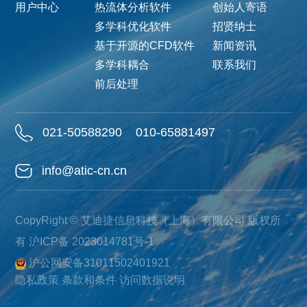
用户中心
热流体分析软件
创始人寄语
多学科优化软件
招贤纳士
基于开源的CFD软件
新闻资讯
多学科耦合
联系我们
前后处理
021-50588290
010-65881497
info@atic-cn.cn
CopyRight © 艾迪捷信息科技（上海）有限公司 版权所
有
沪ICP备 2023014781号-1
沪公网安备31011502401921
隐私政策
条款和条件
访问数据说明