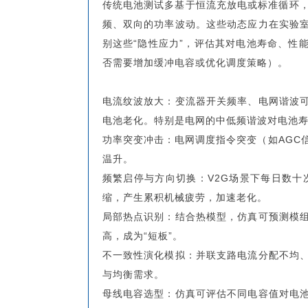
传统电池测试多基于恒流充放电或标准循环，
频、双向的功率波动。这些动态应力在实验
别这些“隐性应力”，评估其对电池寿命、性
否需要增加缓冲电容或优化调度策略）。
电流纹波放大：变流器开关频率、电网谐波
电池老化。特别是电网的中低频谐波对电池
功率突变冲击：电网调度指令突变（如AGC
温升。
频繁启停与方向切换：V2G场景下每日数十
缩，产生累积机械疲劳，加速老化。
局部热点识别：结合热模型，仿真可预测模
高，成为“短板”。
不一致性演化模拟：并联支路电流分配不均
与均衡需求。
母线电容选型：仿真可评估不同电容值对电