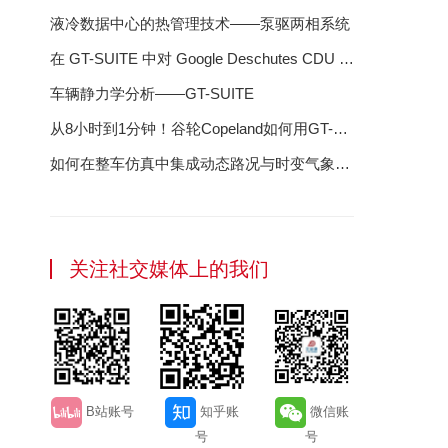
液冷数据中心的热管理技术——泵驱两相系统
在 GT-SUITE 中对 Google Deschutes CDU 进
行建模：液冷数据中心成功的蓝图
车辆静力学分析——GT-SUITE
从8小时到1分钟！谷轮Copeland如何用GT-
SUITE"智"胜压缩机研发？
如何在整车仿真中集成动态路况与时变气象数
据
关注社交媒体上的我们
B站账号
知乎账
微信账
号
号