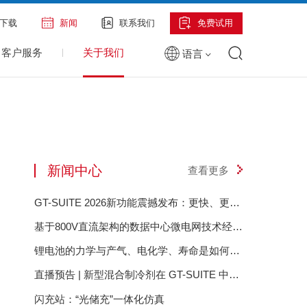
下载
新闻
联系我们
免费试用
客户服务
关于我们
语言
新闻中心
查看更多
GT-SUITE 2026新功能震撼发布：更快、更智
能、更具前瞻性
基于800V直流架构的数据中心微电网技术经济
评估
锂电池的力学与产气、电化学、寿命是如何相
互影响的？——GT-Autolion 锂电池的力学与
直播预告 | 新型混合制冷剂在 GT-SUITE 中的
产气、电化学、寿命是如何相互影响的？
建模设置与充注量分析
闪充站：“光储充”一体化仿真