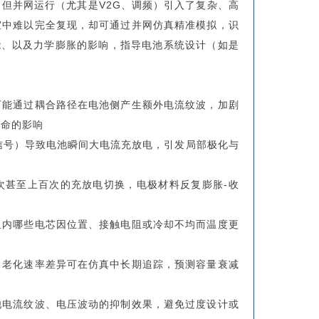
但并网运行（尤其是V2G、调频）引入了复杂、高
室中难以完全复现，却可通过并网仿真精准模拟，识
能、以及力学膨胀的影响，指导电池系统设计（如是
可能通过耦合路径在电池侧产生额外电流纹波，加剧
寿命的影响
信号）导致电池瞬间大电流充放电，引发局部极化与
次甚至上百次的充放电切换，电极材料反复膨胀-收
组内哪些电芯因位置、接触电阻或冷却不均而温度更
、老化速率差异可在仿真中长期追踪，预测容量衰减
池电流纹波、电压波动的抑制效果，避免过度设计或