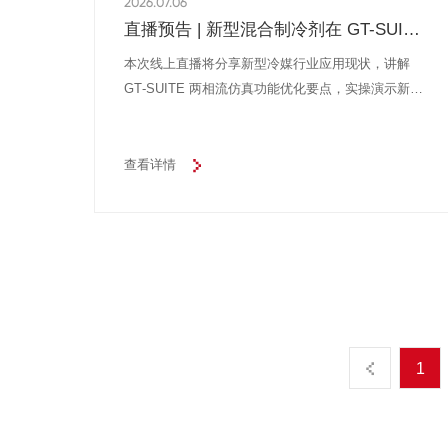
2026.07.06
直播预告 | 新型混合制冷剂在 GT-SUITE
中的建模设置与充注量分析
本次线上直播将分享新型冷媒行业应用现状，讲解
GT‑SUITE 两相流仿真功能优化要点，实操演示新型
混合制冷剂的软件配置流程与热力性能分析方法。
查看详情
1