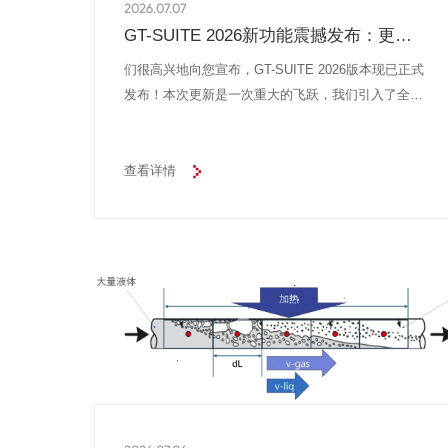
2026.07.07
GT-SUITE 2026新功能震撼发布：更
快、更智能、更具前瞻性
们很高兴地向您宣布，GT-SUITE 2026版本现已正式
发布！本次更新是一次重大的飞跃，我们引入了全新
的GT Intelligence Studio，并对用户体验、各领域物
理求解器进行了全面升级，旨在帮助工程师以前所未
有的效率应对最复杂的系统仿真挑战
查看详情