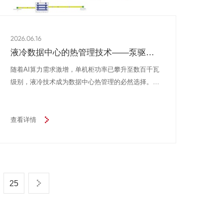
2026.06.16
液冷数据中心的热管理技术——泵驱两
相系统
随着AI算力需求激增，单机柜功率已攀升至数百千瓦
级别，液冷技术成为数据中心热管理的必然选择。在
冷板式液冷技术路线中，单相方案虽为主流，但其依
赖水基工质，存在泄漏导电风险、泵功耗高、自然冷
却利用受限等固有局限。泵驱两相冷板式液冷系统采
查看详情
用介电氟化制冷剂（如低压制冷剂R1233zd(E)）作为
冷却工质，利用工质在冷板内沸腾相变吸收热量，换
热效率较单相提升数倍，同时泵功耗可降低约80%。
该系统支持40~50℃高温供液，可在全年大部分时段
仅依靠干冷器实现自然冷却，无需启动压缩制冷，从
25
而显著降低数据中心部分电能利用效率（PUE）。此
外，全氟闭式循环设计消除了水泄漏导致的服务器短
路风险，并大幅减少运维复杂度。泵驱两相技术为AI