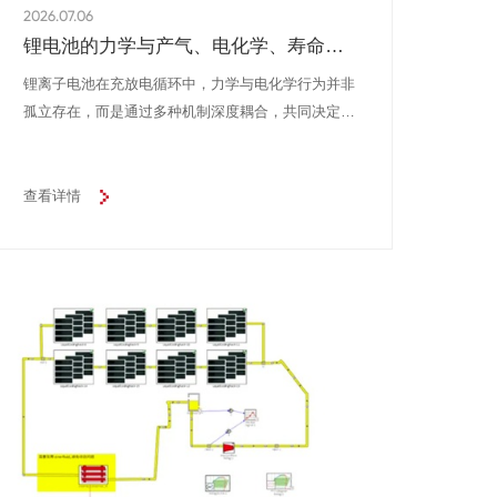
2026.07.06
锂电池的力学与产气、电化学、寿命是
如何相互影响的？——GT-Autolion 锂电
锂离子电池在充放电循环中，力学与电化学行为并非
池的力学与产气、电化学、寿命是如何
孤立存在，而是通过多种机制深度耦合，共同决定电
相互影响的？
池的性能退化与寿命演变。理解这一相互作用，对于
高能量密度、长寿命电池的设计至关重要。本文旨在
介绍如何在电池设计中利用GT-AutoLion对力学与产
查看详情
气、电化学、寿命之间的相互影响进行系统仿真分
析。