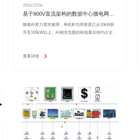
2026.07.06
基于800V直流架构的数据中心微电网技
术经济评估
随着AI算力需求激增，单机柜功率密度已从10kW跃
升至100kW以上。AI相关负载的耗电量目前约占全球
总发电量的3%，并仍在快速增长。预计2025至2030
年间，每年新增的AI IT负载容量（GW级）累计将增
长3.5倍。面对这一趋势，能源供应模式正从单纯依
查看详情
赖电网，转向“电网+现场发电+可再生能源”的混合弹
性架构，以满足99.999%的高可靠性供电要求。同
时，数据中心的整体设计周期（从概念到投产）已缩
短至约3年，以匹配快速扩容的需求。