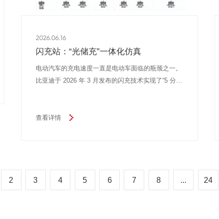
2026.06.16
闪充站：“光储充”一体化仿真
电动汽车的充电速度一直是电动车面临的瓶颈之一。
比亚迪于 2026 年 3 月发布的闪充技术实现了“5 分钟
充好，9 分钟充饱，低温只多3分钟”加油级的超高补
能速度，标志着电动汽车正式进入“闪充自由”时代。
查看详情
2
3
4
5
6
7
8
...
24