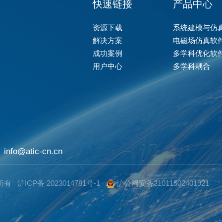
快速链接
产品中心
资源下载
系统建模与仿
解决方案
电磁场仿真软
成功案例
多学科优化软
用户中心
多学科耦合
info@atic-cn.cn
权所有
沪ICP备 2023014781号-1
沪公网安备31011502401921