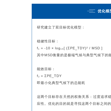
优化模
研究建立了双目标优化模型：
稳健性目标：
f₁ = -10 × log₁₀[ (ΣPE_TDY)² / MSD ]
其中MSD衡量的是极端气候与典型气候下的
能效目标：
f₂ = ΣPE_TDY
即最小化典型气候下的总能耗
这两个目标存在天然的权衡关系：过度追求
应性。优化的目的就是寻找这两个目标之间