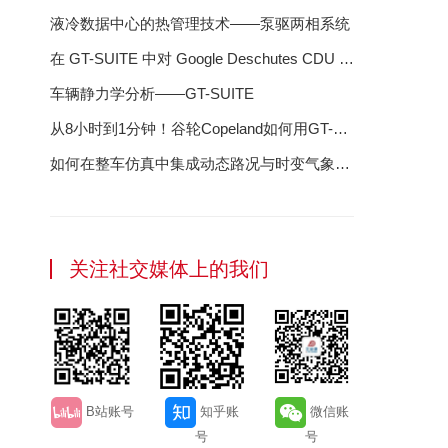
液冷数据中心的热管理技术——泵驱两相系统
在 GT-SUITE 中对 Google Deschutes CDU 进
行建模：液冷数据中心成功的蓝图
车辆静力学分析——GT-SUITE
从8小时到1分钟！谷轮Copeland如何用GT-
SUITE"智"胜压缩机研发？
如何在整车仿真中集成动态路况与时变气象数
据
关注社交媒体上的我们
B站账号
知乎账
微信账
号
号