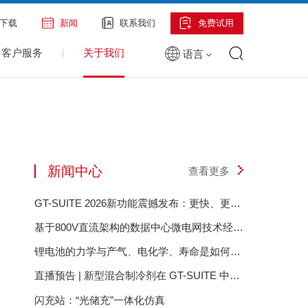
下载
新闻
联系我们
免费试用
客户服务
关于我们
语言
新闻中心
查看更多
GT-SUITE 2026新功能震撼发布：更快、更智
能、更具前瞻性
基于800V直流架构的数据中心微电网技术经济
评估
锂电池的力学与产气、电化学、寿命是如何相
互影响的？——GT-Autolion 锂电池的力学与
直播预告 | 新型混合制冷剂在 GT-SUITE 中的
产气、电化学、寿命是如何相互影响的？
建模设置与充注量分析
闪充站：“光储充”一体化仿真