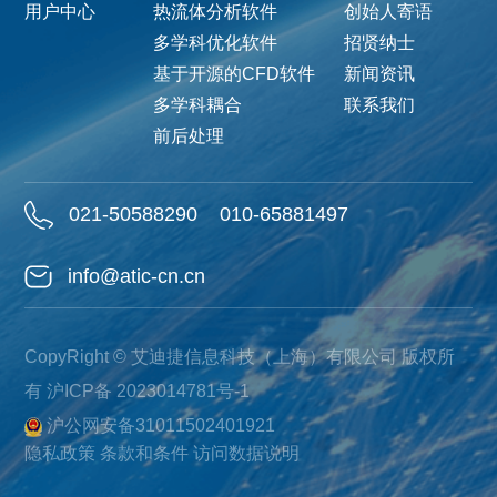
用户中心
热流体分析软件
创始人寄语
多学科优化软件
招贤纳士
基于开源的CFD软件
新闻资讯
多学科耦合
联系我们
前后处理
021-50588290
010-65881497
info@atic-cn.cn
CopyRight © 艾迪捷信息科技（上海）有限公司 版权所
有
沪ICP备 2023014781号-1
沪公网安备31011502401921
隐私政策
条款和条件
访问数据说明