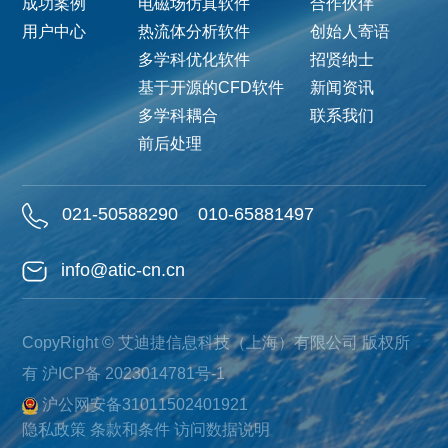
成功案例
电磁场仿真软件
合作伙伴
用户中心
热流体分析软件
创始人寄语
多学科优化软件
招贤纳士
基于开源的CFD软件
新闻资讯
多学科耦合
联系我们
前后处理
021-50588290
010-65881497
info@atic-cn.cn
CopyRight © 艾迪捷信息科技（上海）有限公司 版权所
有
沪ICP备 2023014781号-1
沪公网安备31011502401921
隐私政策
条款和条件
访问数据说明