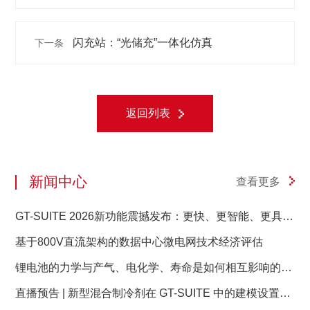
何相互影响的？——GT-Autolion 锂电池的力学与
闪充站：“光储充”一体化仿真
下一条
产气、电化学、寿命是如何相互影响的？
返回列表
新闻中心
查看更多
GT-SUITE 2026新功能震撼发布：更快、更智能、更具前
瞻性
基于800V直流架构的数据中心微电网技术经济评估
锂电池的力学与产气、电化学、寿命是如何相互影响的？
——GT-Autolion 锂电池的力学与产气、电化学、寿命是
直播预告 | 新型混合制冷剂在 GT-SUITE 中的建模设置与
如何相互影响的？
充注量分析