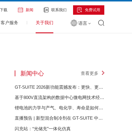
下载
新闻
联系我们
免费试用
客户服务
关于我们
语言
新闻中心
查看更多
GT-SUITE 2026新功能震撼发布：更快、更智
能、更具前瞻性
基于800V直流架构的数据中心微电网技术经济
评估
锂电池的力学与产气、电化学、寿命是如何相
互影响的？——GT-Autolion 锂电池的力学与
直播预告 | 新型混合制冷剂在 GT-SUITE 中的
产气、电化学、寿命是如何相互影响的？
建模设置与充注量分析
闪充站：“光储充”一体化仿真