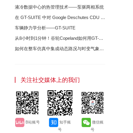
液冷数据中心的热管理技术——泵驱两相系统
在 GT-SUITE 中对 Google Deschutes CDU 进
行建模：液冷数据中心成功的蓝图
车辆静力学分析——GT-SUITE
从8小时到1分钟！谷轮Copeland如何用GT-
SUITE"智"胜压缩机研发？
如何在整车仿真中集成动态路况与时变气象数
据
关注社交媒体上的我们
B站账号
知乎账
微信账
号
号