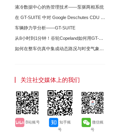
液冷数据中心的热管理技术——泵驱两相系统
在 GT-SUITE 中对 Google Deschutes CDU 进
行建模：液冷数据中心成功的蓝图
车辆静力学分析——GT-SUITE
从8小时到1分钟！谷轮Copeland如何用GT-
SUITE"智"胜压缩机研发？
如何在整车仿真中集成动态路况与时变气象数
据
关注社交媒体上的我们
B站账号
知乎账
微信账
号
号