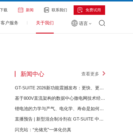
下载
新闻
联系我们
免费试用
客户服务
关于我们
语言
新闻中心
查看更多
GT-SUITE 2026新功能震撼发布：更快、更智
能、更具前瞻性
基于800V直流架构的数据中心微电网技术经济
评估
锂电池的力学与产气、电化学、寿命是如何相
互影响的？——GT-Autolion 锂电池的力学与
直播预告 | 新型混合制冷剂在 GT-SUITE 中的
产气、电化学、寿命是如何相互影响的？
建模设置与充注量分析
闪充站：“光储充”一体化仿真