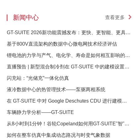
新闻中心
查看更多
GT-SUITE 2026新功能震撼发布：更快、更智能、更具前
瞻性
基于800V直流架构的数据中心微电网技术经济评估
锂电池的力学与产气、电化学、寿命是如何相互影响的？
——GT-Autolion 锂电池的力学与产气、电化学、寿命是
直播预告 | 新型混合制冷剂在 GT-SUITE 中的建模设置与
如何相互影响的？
充注量分析
闪充站：“光储充”一体化仿真
液冷数据中心的热管理技术——泵驱两相系统
在 GT-SUITE 中对 Google Deschutes CDU 进行建模：
液冷数据中心成功的蓝图
车辆静力学分析——GT-SUITE
从8小时到1分钟！谷轮Copeland如何用GT-SUITE"智"胜
压缩机研发？
如何在整车仿真中集成动态路况与时变气象数据