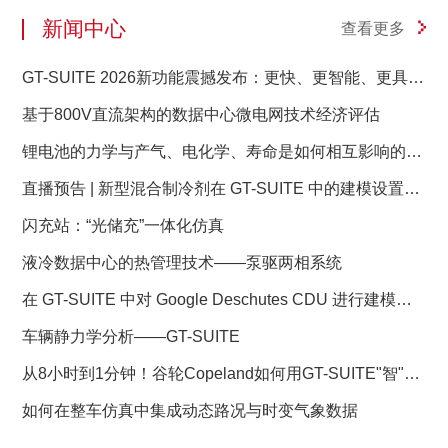
新闻中心
查看更多
GT-SUITE 2026新功能震撼发布：更快、更智能、更具前
瞻性
基于800V直流架构的数据中心微电网技术经济评估
锂电池的力学与产气、电化学、寿命是如何相互影响的？
——GT-Autolion 锂电池的力学与产气、电化学、寿命是
直播预告 | 新型混合制冷剂在 GT-SUITE 中的建模设置与
如何相互影响的？
充注量分析
闪充站：“光储充”一体化仿真
液冷数据中心的热管理技术——泵驱两相系统
在 GT-SUITE 中对 Google Deschutes CDU 进行建模：
液冷数据中心成功的蓝图
车辆静力学分析——GT-SUITE
从8小时到1分钟！谷轮Copeland如何用GT-SUITE"智"胜
压缩机研发？
如何在整车仿真中集成动态路况与时变气象数据